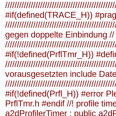
///////////////////////////////////////////////
#if(defined(TRACE_H)) #pra
/////////////////////////////////////////////
gegen doppelte Einbindung //
///////////////////////////////////////////////
#if(!defined(PrflTmr_H)) #def
/////////////////////////////////////////////
vorausgesetzten include Datei
///////////////////////////////////////////////
#if(!defined(Prfl_H)) #error Pl
PrflTmr.h #endif //! profil
a2dProfilerTimer : public a2dPr