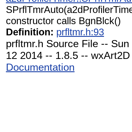
SPrflTmrAuto(a2dProfilerTimer
constructor calls BgnBlck()
Definition:
prfltmr.h:93
prfltmr.h Source File -- Su
12 2014 -- 1.8.5 -- wxArt2D 
Documentation