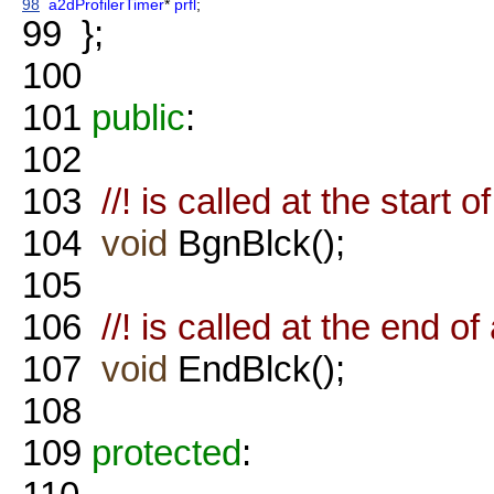
98
a2dProfilerTimer
*
prfl
;
99
};
100
101
public
:
102
103
//! is called at the start 
104
void
BgnBlck();
105
106
//! is called at the end o
107
void
EndBlck();
108
109
protected
: