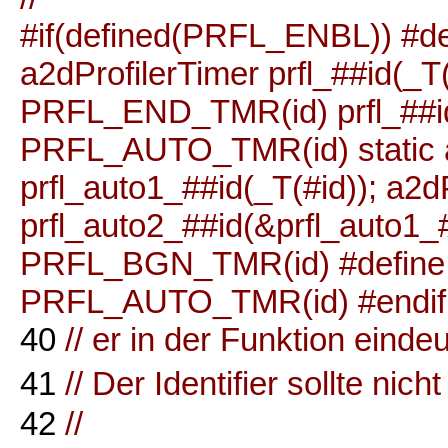
#if(defined(PRFL_ENBL)) #d
a2dProfilerTimer prfl_##id(_T(
PRFL_END_TMR(id) prfl_##id
PRFL_AUTO_TMR(id) static a
prfl_auto1_##id(_T(#id)); a2d
prfl_auto2_##id(&prfl_auto1_#
PRFL_BGN_TMR(id) #define
PRFL_AUTO_TMR(id) #endif #
40
// er in der Funktion eindeu
41
// Der Identifier sollte ni
42
//