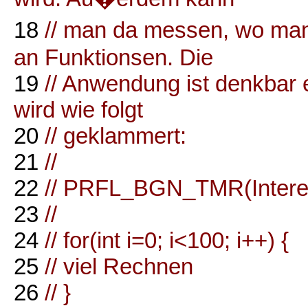
18
// man da messen, wo man 
an Funktionsen. Die
19
// Anwendung ist denkbar e
wird wie folgt
20
// geklammert:
21
//
22
// PRFL_BGN_TMR(Interes
23
//
24
// for(int i=0; i<100; i++) {
25
// viel Rechnen
26
// }