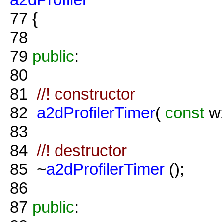
77
{
78
79
public
:
80
81
//! constructor
82
a2dProfilerTimer
(
const
wx
83
84
//! destructor
85
~
a2dProfilerTimer
();
86
87
public
: