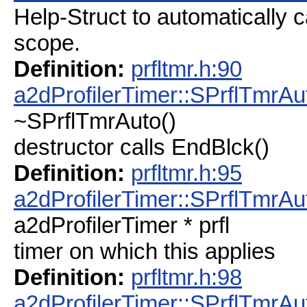
Help-Struct to automatically 
scope.
Definition:
prfltmr.h:90
a2dProfilerTimer::SPrflTmrAu
~SPrflTmrAuto()
destructor calls EndBlck()
Definition:
prfltmr.h:95
a2dProfilerTimer::SPrflTmrAut
a2dProfilerTimer * prfl
timer on which this applies
Definition:
prfltmr.h:98
a2dProfilerTimer::SPrflTmrAu