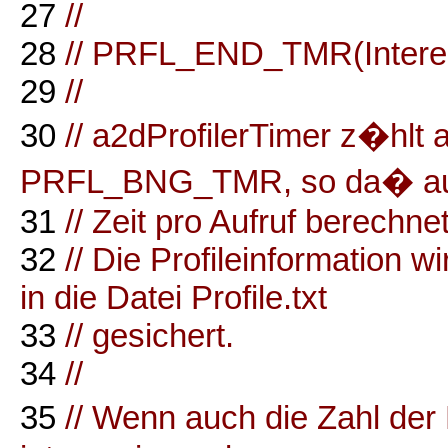
27
//
28
// PRFL_END_TMR(Interes
29
//
30
// a2dProfilerTimer z�hlt 
PRFL_BNG_TMR, so da� au
31
// Zeit pro Aufruf berechn
32
// Die Profileinformation
in die Datei Profile.txt
33
// gesichert.
34
//
35
// Wenn auch die Zahl der