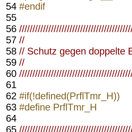
54
#endif
55
56
//////////////////////////////////////////
57
//
58
// Schutz gegen doppelte 
59
//
60
//////////////////////////////////////////
61
62
#if(!defined(PrflTmr_H))
63
#define PrflTmr_H
64
65
//////////////////////////////////////////