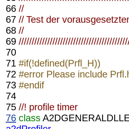
66
//
67
// Test der vorausgesetzte
68
//
69
//////////////////////////////////////////
70
71
#if(!defined(Prfl_H))
72
#error Please include Prfl.
73
#endif
74
75
//! profile timer
76
class
A2DGENERALDLL
a2dProfiler