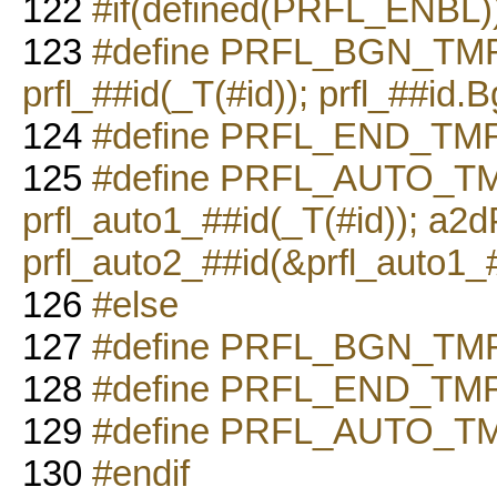
122
#if(defined(PRFL_ENBL)
123
#define PRFL_BGN_TMR(id
prfl_##id(_T(#id)); prfl_##id.B
124
#define PRFL_END_TMR(i
125
#define PRFL_AUTO_TMR(
prfl_auto1_##id(_T(#id)); a2d
prfl_auto2_##id(&prfl_auto1_#
126
#else
127
#define PRFL_BGN_TMR
128
#define PRFL_END_TMR
129
#define PRFL_AUTO_TM
130
#endif