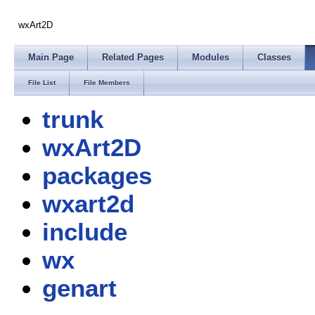
wxArt2D
Main Page
Related Pages
Modules
Classes
File List
File Members
trunk
wxArt2D
packages
wxart2d
include
wx
genart