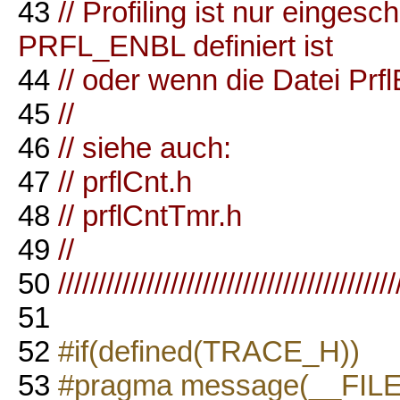
43
// Profiling ist nur einges
PRFL_ENBL definiert ist
44
// oder wenn die Datei PrflE
45
//
46
// siehe auch:
47
// prflCnt.h
48
// prflCntTmr.h
49
//
50
//////////////////////////////////////////
51
52
#if(defined(TRACE_H))
53
#pragma message(__FILE