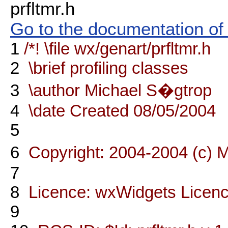
prfltmr.h
Go to the documentation of t
1
/*! \file wx/genart/prfltmr.h
2
\brief profiling classes
3
\author Michael S�gtrop
4
\date Created 08/05/2004
5
6
Copyright: 2004-2004 (c) 
7
8
Licence: wxWidgets Licen
9