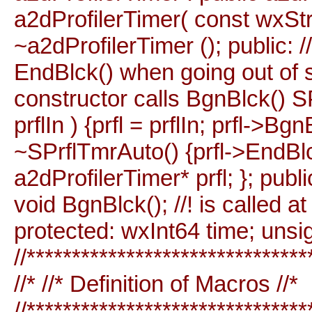
a2dProfilerTimer( const wxStri
~a2dProfilerTimer (); public: /
EndBlck() when going out of s
constructor calls BgnBlck() S
prflIn ) {prfl = prflIn; prfl->Bg
~SPrflTmrAuto() {prfl->EndBlck
a2dProfilerTimer* prfl; }; public
void BgnBlck(); //! is called 
protected: wxInt64 time; unsig
//*******************************
//* //* Definition of Macros //*
//*******************************