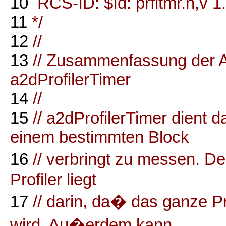
10
RCS-ID: $Id: prfltmr.h,v 1
11
*/
12
//
13
// Zusammenfassung der 
a2dProfilerTimer
14
//
15
// a2dProfilerTimer dient d
einem bestimmten Block
16
// verbringt zu messen. D
Profiler liegt
17
// darin, da� das ganze 
wird. Au�erdem kann