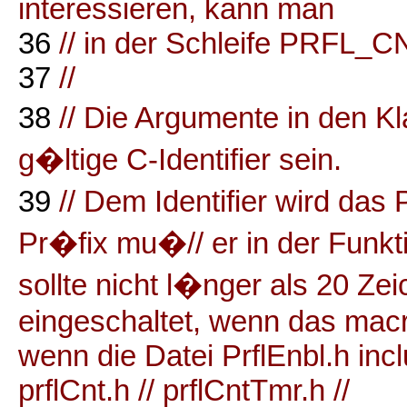
interessieren, kann man
36
// in der Schleife PRFL_
37
//
38
// Die Argumente in den
g�ltige C-Identifier sein.
39
// Dem Identifier wird das 
Pr�fix mu�// er in der Funktio
sollte nicht l�nger als 20 Zeich
eingeschaltet, wenn das macr
wenn die Datei PrflEnbl.h includ
prflCnt.h // prflCntTmr.h //