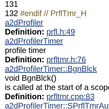
131
132
#endif // PrflTmr_H
a2dProfiler
Definition:
prfl.h:49
a2dProfilerTimer
profile timer
Definition:
prfltmr.h:76
a2dProfilerTimer::BgnBlck
void BgnBlck()
is called at the start of a scop
Definition:
prfltmr.cpp:83
a2dProfilerTimer::SPrflTmrAu