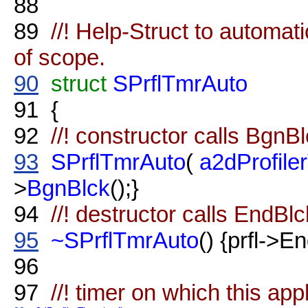
88
89
//! Help-Struct to automat
of scope.
90
struct
SPrflTmrAuto
91
{
92
//! constructor calls BgnBl
93
SPrflTmrAuto
(
a2dProfile
>
BgnBlck
();}
94
//! destructor calls EndBlc
95
~SPrflTmrAuto
() {prfl->E
96
97
//! timer on which this app